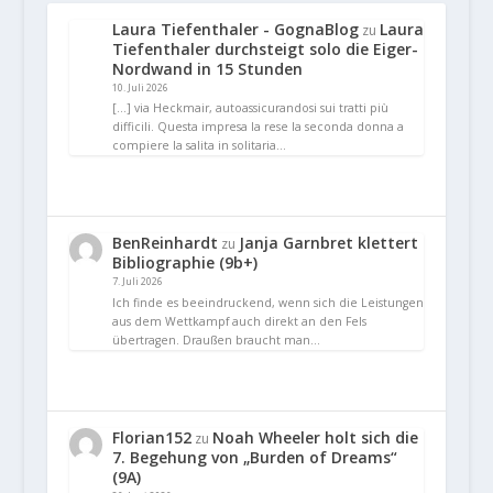
Laura Tiefenthaler - GognaBlog
Laura
zu
Tiefenthaler durchsteigt solo die Eiger-
Nordwand in 15 Stunden
10. Juli 2026
[…] via Heckmair, autoassicurandosi sui tratti più
difficili. Questa impresa la rese la seconda donna a
compiere la salita in solitaria…
BenReinhardt
Janja Garnbret klettert
zu
Bibliographie (9b+)
7. Juli 2026
Ich finde es beeindruckend, wenn sich die Leistungen
aus dem Wettkampf auch direkt an den Fels
übertragen. Draußen braucht man…
Florian152
Noah Wheeler holt sich die
zu
7. Begehung von „Burden of Dreams“
(9A)