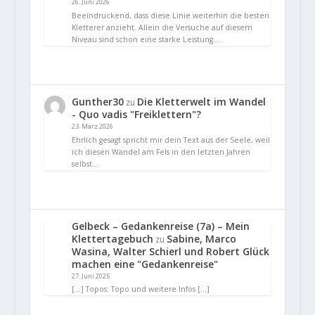
26. Juni 2026
Beeindruckend, dass diese Linie weiterhin die besten
Kletterer anzieht. Allein die Versuche auf diesem
Niveau sind schon eine starke Leistung.…
Gunther30
Die Kletterwelt im Wandel
zu
- Quo vadis "Freiklettern"?
23. März 2026
Ehrlich gesagt spricht mir dein Text aus der Seele, weil
ich diesen Wandel am Fels in den letzten Jahren
selbst…
Gelbeck – Gedankenreise (7a) – Mein
Klettertagebuch
Sabine, Marco
zu
Wasina, Walter Schierl und Robert Glück
machen eine "Gedankenreise"
27. Juni 2025
[…] Topos: Topo und weitere Infos […]