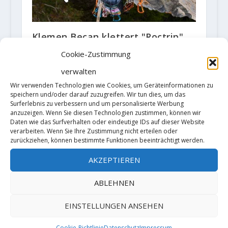
Klemen Becan klettert "Roctrip",
200m, 8c+
Cookie-Zustimmung
2. Mai 2018
verwalten
Wir verwenden Technologien wie Cookies, um Geräteinformationen zu
speichern und/oder darauf zuzugreifen. Wir tun dies, um das
Surferlebnis zu verbessern und um personalisierte Werbung
anzuzeigen. Wenn Sie diesen Technologien zustimmen, können wir
Daten wie das Surfverhalten oder eindeutige IDs auf dieser Website
verarbeiten. Wenn Sie Ihre Zustimmung nicht erteilen oder
zurückziehen, können bestimmte Funktionen beeinträchtigt werden.
AKZEPTIEREN
ABLEHNEN
Cédric Lachat meldet
Erstbegehung "At Home Cornus"
EINSTELLUNGEN ANSEHEN
(9a+) und "Fantasia" (9b)
10. März 2023
Cookie-Richtlinie
Datenschutz
Impressum