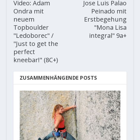
Video: Adam
Jose Luis Palao
Ondra mit
Peinado mit
neuem
Erstbegehung
Topboulder
"Mona Lisa
"Ledoborec" /
integral" 9a+
"Just to get the
perfect
kneebar!" (8C+)
ZUSAMMENHÄNGENDE POSTS