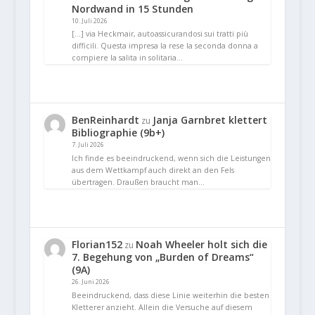
Nordwand in 15 Stunden
10. Juli 2026
[…] via Heckmair, autoassicurandosi sui tratti più
difficili. Questa impresa la rese la seconda donna a
compiere la salita in solitaria…
BenReinhardt
Janja Garnbret klettert
zu
Bibliographie (9b+)
7. Juli 2026
Ich finde es beeindruckend, wenn sich die Leistungen
aus dem Wettkampf auch direkt an den Fels
übertragen. Draußen braucht man…
Florian152
Noah Wheeler holt sich die
zu
7. Begehung von „Burden of Dreams“
(9A)
26. Juni 2026
Beeindruckend, dass diese Linie weiterhin die besten
Kletterer anzieht. Allein die Versuche auf diesem