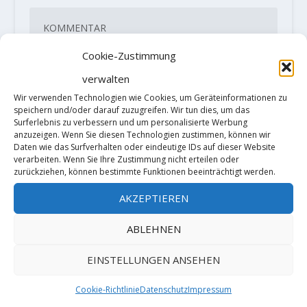
Cookie-Zustimmung
verwalten
Wir verwenden Technologien wie Cookies, um Geräteinformationen zu
speichern und/oder darauf zuzugreifen. Wir tun dies, um das
Surferlebnis zu verbessern und um personalisierte Werbung
anzuzeigen. Wenn Sie diesen Technologien zustimmen, können wir
Daten wie das Surfverhalten oder eindeutige IDs auf dieser Website
verarbeiten. Wenn Sie Ihre Zustimmung nicht erteilen oder
zurückziehen, können bestimmte Funktionen beeinträchtigt werden.
AKZEPTIEREN
ABLEHNEN
Diese Website verwendet Akismet, um
EINSTELLUNGEN ANSEHEN
Spam zu reduzieren.
Erfahre, wie
deine Kommentardaten verarbeitet
Cookie-Richtlinie
Datenschutz
Impressum