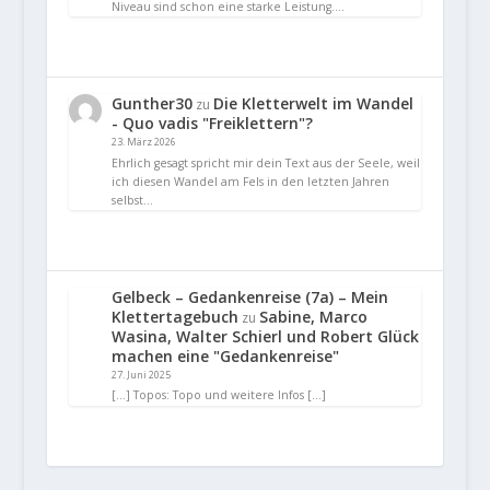
Niveau sind schon eine starke Leistung.…
Gunther30
Die Kletterwelt im Wandel
zu
- Quo vadis "Freiklettern"?
23. März 2026
Ehrlich gesagt spricht mir dein Text aus der Seele, weil
ich diesen Wandel am Fels in den letzten Jahren
selbst…
Gelbeck – Gedankenreise (7a) – Mein
Klettertagebuch
Sabine, Marco
zu
Wasina, Walter Schierl und Robert Glück
machen eine "Gedankenreise"
27. Juni 2025
[…] Topos: Topo und weitere Infos […]