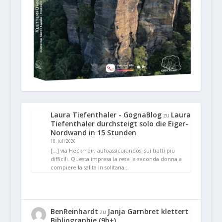
Laura Tiefenthaler - GognaBlog
Laura
zu
Tiefenthaler durchsteigt solo die Eiger-
Nordwand in 15 Stunden
10. Juli 2026
[…] via Heckmair, autoassicurandosi sui tratti più
difficili. Questa impresa la rese la seconda donna a
compiere la salita in solitaria…
BenReinhardt
Janja Garnbret klettert
zu
Bibliographie (9b+)