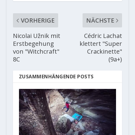
VORHERIGE
NÄCHSTE
Nicolai Užnik mit
Cédric Lachat
Erstbegehung
klettert "Super
von "Witchcraft"
Crackinette"
8C
(9a+)
ZUSAMMENHÄNGENDE POSTS