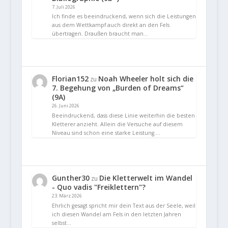
7. Juli 2026
Ich finde es beeindruckend, wenn sich die Leistungen
aus dem Wettkampf auch direkt an den Fels
übertragen. Draußen braucht man…
Florian152
Noah Wheeler holt sich die
zu
7. Begehung von „Burden of Dreams“
(9A)
26. Juni 2026
Beeindruckend, dass diese Linie weiterhin die besten
Kletterer anzieht. Allein die Versuche auf diesem
Niveau sind schon eine starke Leistung.…
Gunther30
Die Kletterwelt im Wandel
zu
- Quo vadis "Freiklettern"?
23. März 2026
Ehrlich gesagt spricht mir dein Text aus der Seele, weil
ich diesen Wandel am Fels in den letzten Jahren
selbst…