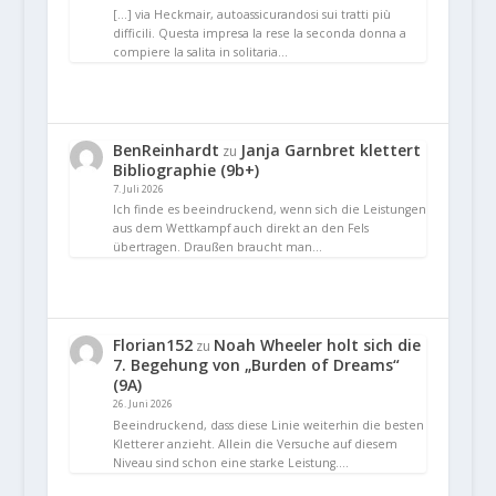
[…] via Heckmair, autoassicurandosi sui tratti più
difficili. Questa impresa la rese la seconda donna a
compiere la salita in solitaria…
BenReinhardt
Janja Garnbret klettert
zu
Bibliographie (9b+)
7. Juli 2026
Ich finde es beeindruckend, wenn sich die Leistungen
aus dem Wettkampf auch direkt an den Fels
übertragen. Draußen braucht man…
Florian152
Noah Wheeler holt sich die
zu
7. Begehung von „Burden of Dreams“
(9A)
26. Juni 2026
Beeindruckend, dass diese Linie weiterhin die besten
Kletterer anzieht. Allein die Versuche auf diesem
Niveau sind schon eine starke Leistung.…