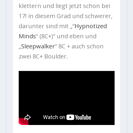
klettern und liegt jetzt schon bei
17! in diesem Grad und schwerer,
darunter sind mit „“
Hypnotized
Minds
“ (8C+)“ und eben und
„
Sleepwalker
“ 8C + auch schon
zwei 8C+ Boulder.