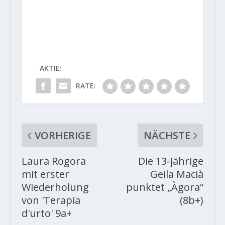
AKTIE:
RATE:
VORHERIGE
NÄCHSTE
Laura Rogora
Die 13-jährige
mit erster
Geila Macià
Wiederholung
punktet „Àgora“
von 'Terapia
(8b+)
d'urto' 9a+