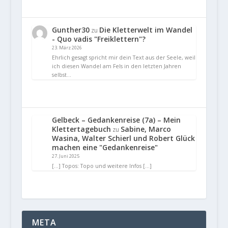
Gunther30
Die Kletterwelt im Wandel
zu
- Quo vadis "Freiklettern"?
23. März 2026
Ehrlich gesagt spricht mir dein Text aus der Seele, weil
ich diesen Wandel am Fels in den letzten Jahren
selbst…
Gelbeck – Gedankenreise (7a) – Mein
Klettertagebuch
Sabine, Marco
zu
Wasina, Walter Schierl und Robert Glück
machen eine "Gedankenreise"
27. Juni 2025
[…] Topos: Topo und weitere Infos […]
META