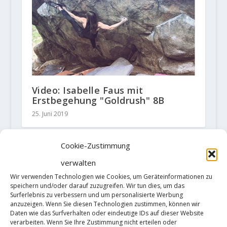
Video: Isabelle Faus mit
Erstbegehung "Goldrush" 8B
25. Juni 2019
Cookie-Zustimmung
HINTERLASSE EINE ANTWORT
verwalten
Deine E-Mail-Adresse wird nicht
Wir verwenden Technologien wie Cookies, um Geräteinformationen zu
speichern und/oder darauf zuzugreifen. Wir tun dies, um das
veröffentlicht.
Erforderliche Felder
Surferlebnis zu verbessern und um personalisierte Werbung
sind mit
*
markiert
anzuzeigen. Wenn Sie diesen Technologien zustimmen, können wir
Daten wie das Surfverhalten oder eindeutige IDs auf dieser Website
verarbeiten. Wenn Sie Ihre Zustimmung nicht erteilen oder