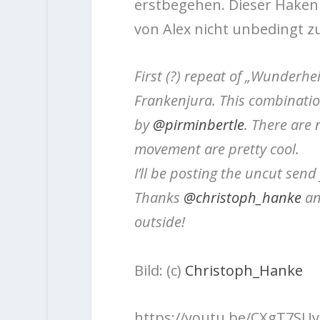
erstbegehen. Dieser Haken
von Alex nicht unbedingt z
First (?) repeat of „Wunderhei
Frankenjura. This combinatio
by
@pirminbertle
. There are 
movement are pretty cool. ⁠
I’ll be posting the uncut sen
Thanks
@christoph_hanke
a
outside! ⁠
Bild: (c)
Christoph_Hanke
⁠
https://youtu.be/CXgT7SUy