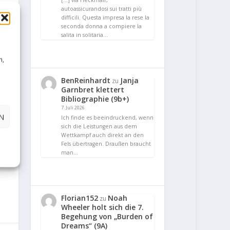
[…] via Heckmair,
autoassicurandosi sui tratti più
difficili. Questa impresa la rese la
seconda donna a compiere la
salita in solitaria…
n,
BenReinhardt
Janja
zu
Garnbret klettert
Bibliographie (9b+)
7. Juli 2026
N
Ich finde es beeindruckend, wenn
sich die Leistungen aus dem
Wettkampf auch direkt an den
Fels übertragen. Draußen braucht
man…
Florian152
Noah
zu
Wheeler holt sich die 7.
Begehung von „Burden of
Dreams“ (9A)