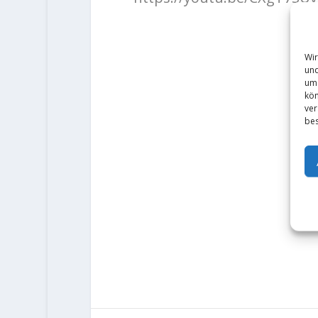
Wir
und
um 
kön
ver
bes