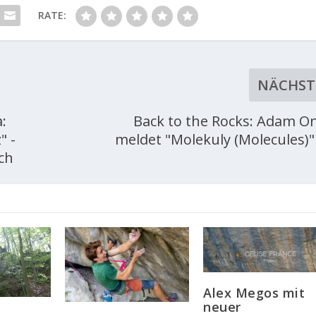
RATE:
NÄCHST
:
Back to the Rocks: Adam O
" -
meldet "Molekuly (Molecules)"
ch
Alex Megos mit
neuer