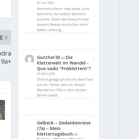
26. Juni 2026
Beeindruckend, dass diese Linie
weiterhin die besten Kletterer
anzieht. Allein die Versuche auf
diesem Niveau sind schon eine
starke Leistung.…
E
ndra
Gunther30
Die
zu
 9a+
Kletterwelt im Wandel -
Quo vadis "Freiklettern"?
23. März 2026
Ehrlich gesagt spricht mir dein Text
aus der Seele, weil ich diesen
Wandel am Fels in den letzten
Jahren selbst…
Gelbeck – Gedankenreise
(7a) – Mein
Klettertagebuch
zu