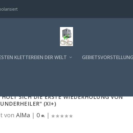
polarisiert
ESTEN KLETTEREIEN DER WELT
GEBIETSVORSTELLUN
 HOLT SICH DIE ERSTE WIEDERHOLUNG VON
UNDERHEILER" (XI+)
t von
AlMa
|
0
|