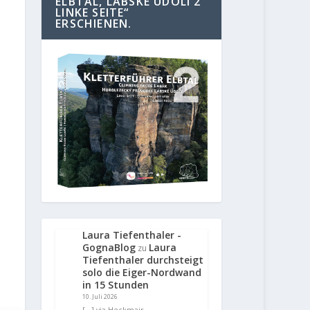
ELBTAL, LABSKE UDOLI 2
LINKE SEITE“
ERSCHIENEN.
Laura Tiefenthaler -
GognaBlog
Laura
zu
Tiefenthaler durchsteigt
solo die Eiger-Nordwand
in 15 Stunden
10. Juli 2026