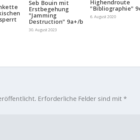
Highendroute
Seb Bouin mit
inkette
"Bibliographie" 9
Erstbegehung
kischen
"Jamming
6. August 2020
sperrt
Destruction" 9a+/b
30. August 2023
röffentlicht.
Erforderliche Felder sind mit
*