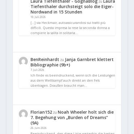
Laura Tiefenthaler - GognaBlog
Laura
zu
Tiefenthaler durchsteigt solo die Eiger-
Nordwand in 15 Stunden
10. Juli 2026
[…] via Heckmair, autoassicurandosi sui tratti più
difficili. Questa impresa la rese la seconda donna a
compiere la salita in solitaria…
BenReinhardt
Janja Garnbret klettert
zu
Bibliographie (9b+)
7. Juli 2026
Ich finde es beeindruckend, wenn sich die Leistungen
aus dem Wettkampf auch direkt an den Fels
übertragen. Draußen braucht man…
Florian152
Noah Wheeler holt sich die
zu
7. Begehung von „Burden of Dreams“
(9A)
26. Juni 2026
Beeindruckend, dass diese Linie weiterhin die besten