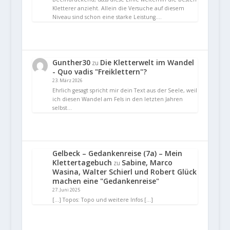
Kletterer anzieht. Allein die Versuche auf diesem
Niveau sind schon eine starke Leistung.…
Gunther30
Die Kletterwelt im Wandel
zu
- Quo vadis "Freiklettern"?
23. März 2026
Ehrlich gesagt spricht mir dein Text aus der Seele, weil
ich diesen Wandel am Fels in den letzten Jahren
selbst…
Gelbeck – Gedankenreise (7a) – Mein
Klettertagebuch
Sabine, Marco
zu
Wasina, Walter Schierl und Robert Glück
machen eine "Gedankenreise"
27. Juni 2025
[…] Topos: Topo und weitere Infos […]