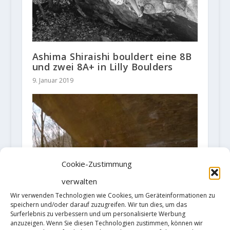
Ashima Shiraishi bouldert eine 8B
und zwei 8A+ in Lilly Boulders
9. Januar 2019
Cookie-Zustimmung
verwalten
Wir verwenden Technologien wie Cookies, um Geräteinformationen zu
speichern und/oder darauf zuzugreifen. Wir tun dies, um das
Video: William Bosi flasht 8B+ und
Surferlebnis zu verbessern und um personalisierte Werbung
zweimal 8A+
anzuzeigen. Wenn Sie diesen Technologien zustimmen, können wir