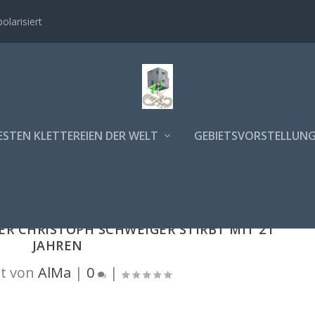
polarisiert
ESTEN KLETTEREIEN DER WELT
GEBIETSVORSTELLUN
ER CHRISTOPH SCHWEIGER STIRBT MIT 21
JAHREN
t von
AlMa
|
0
|