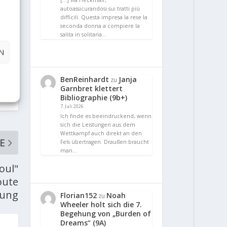
[…] via Heckmair,
autoassicurandosi sui tratti più
difficili. Questa impresa la rese la
seconda donna a compiere la
salita in solitaria…
N
BenReinhardt
Janja
zu
Garnbret klettert
Bibliographie (9b+)
7. Juli 2026
Ich finde es beeindruckend, wenn
sich die Leistungen aus dem
Wettkampf auch direkt an den
E
Fels übertragen. Draußen braucht
man…
oul"
oute
hung
Florian152
Noah
zu
Wheeler holt sich die 7.
Begehung von „Burden of
Dreams“ (9A)