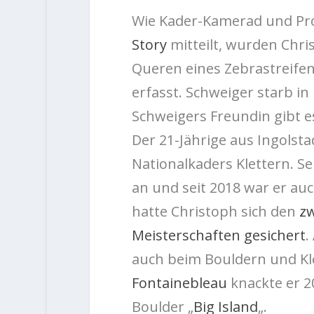
Wie Kader-Kamerad und Pro
Story
mitteilt, wurden Chr
Queren eines Zebrastreife
erfasst. Schweiger starb in
Schweigers Freundin gibt es
Der 21-Jährige aus Ingolsta
Nationalkaders Klettern. S
an und seit 2018 war er au
hatte Christoph sich den
zw
Meisterschaften gesichert
.
auch beim Bouldern und Kle
Fontainebleau
knackte er 2
Boulder „
Big Island
„.