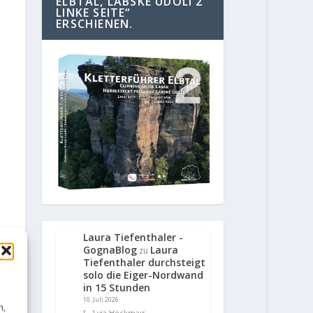
ELBTAL, LABSKE UDOLI 2
LINKE SEITE“
ERSCHIENEN.
Laura Tiefenthaler -
GognaBlog
Laura
zu
Tiefenthaler durchsteigt
solo die Eiger-Nordwand
in 15 Stunden
10. Juli 2026
n,