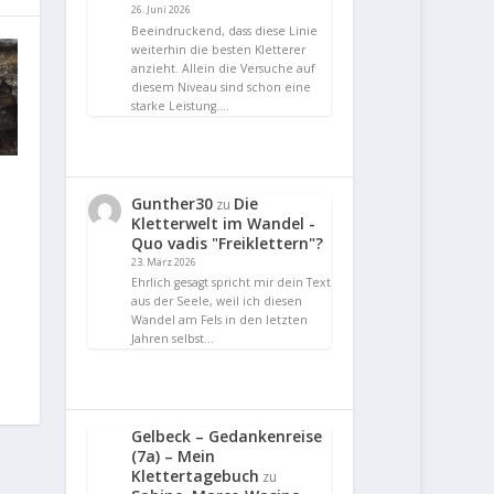
26. Juni 2026
Beeindruckend, dass diese Linie
weiterhin die besten Kletterer
anzieht. Allein die Versuche auf
diesem Niveau sind schon eine
starke Leistung.…
Gunther30
Die
zu
Kletterwelt im Wandel -
Quo vadis "Freiklettern"?
23. März 2026
Ehrlich gesagt spricht mir dein Text
aus der Seele, weil ich diesen
Wandel am Fels in den letzten
Jahren selbst…
Gelbeck – Gedankenreise
(7a) – Mein
Klettertagebuch
zu