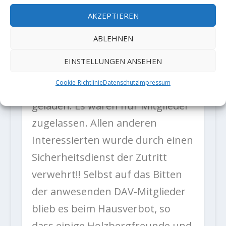
fand am 19. November statt.
AKZEPTIEREN
Diese bekommt von mir das
Prädikat “DENKWÜRDIG”. Die
ABLEHNEN
Leipziger Sektion des Deutschen
EINSTELLUNGEN ANSEHEN
Alpenvereins hatte zu einer
Cookie-Richtlinie
Datenschutz
Impressum
Informationsveranstaltung
geladen. Es waren nur Mitglieder
zugelassen. Allen anderen
Interessierten wurde durch einen
Sicherheitsdienst der Zutritt
verwehrt!! Selbst auf das Bitten
der anwesenden DAV-Mitglieder
blieb es beim Hausverbot, so
dass einige Holzbergfreunde und