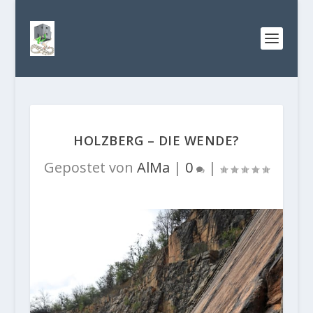
HOLZBERG – DIE WENDE?
Gepostet von
AlMa
|
0
|