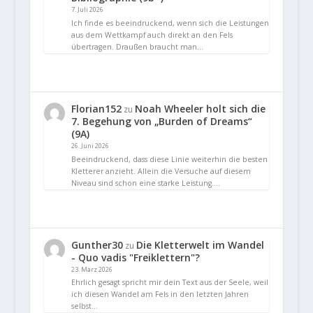
7. Juli 2026
Ich finde es beeindruckend, wenn sich die Leistungen
aus dem Wettkampf auch direkt an den Fels
übertragen. Draußen braucht man…
Florian152
Noah Wheeler holt sich die
zu
7. Begehung von „Burden of Dreams“
(9A)
26. Juni 2026
Beeindruckend, dass diese Linie weiterhin die besten
Kletterer anzieht. Allein die Versuche auf diesem
Niveau sind schon eine starke Leistung.…
Gunther30
Die Kletterwelt im Wandel
zu
- Quo vadis "Freiklettern"?
23. März 2026
Ehrlich gesagt spricht mir dein Text aus der Seele, weil
ich diesen Wandel am Fels in den letzten Jahren
selbst…