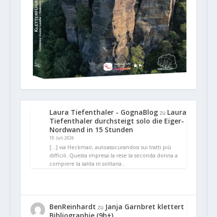
Laura Tiefenthaler - GognaBlog
Laura
zu
Tiefenthaler durchsteigt solo die Eiger-
Nordwand in 15 Stunden
10. Juli 2026
[…] via Heckmair, autoassicurandosi sui tratti più
difficili. Questa impresa la rese la seconda donna a
compiere la salita in solitaria…
BenReinhardt
Janja Garnbret klettert
zu
Bibliographie (9b+)