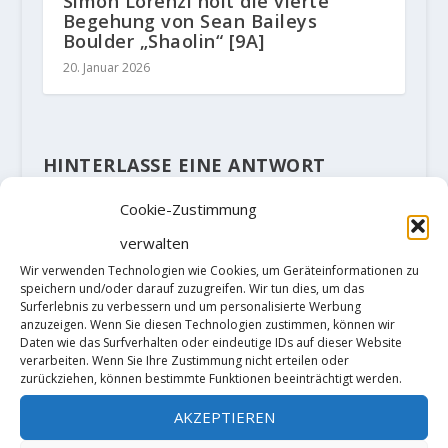
Simon Lorenzi holt die vierte
Begehung von Sean Baileys
Boulder „Shaolin“ [9A]
20. Januar 2026
HINTERLASSE EINE ANTWORT
Deine E-Mail-Adresse wird nicht
Cookie-Zustimmung
veröffentlicht.
Erforderliche Felder
sind mit
*
markiert
verwalten
Wir verwenden Technologien wie Cookies, um Geräteinformationen zu
speichern und/oder darauf zuzugreifen. Wir tun dies, um das
Surferlebnis zu verbessern und um personalisierte Werbung
anzuzeigen. Wenn Sie diesen Technologien zustimmen, können wir
Daten wie das Surfverhalten oder eindeutige IDs auf dieser Website
verarbeiten. Wenn Sie Ihre Zustimmung nicht erteilen oder
zurückziehen, können bestimmte Funktionen beeinträchtigt werden.
AKZEPTIEREN