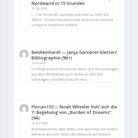
Nordwand in 15 Stunden
10. Juli 2026
[…] via Heckmair, autoassicurandosi sui tratti più
difficili. Questa impresa la rese la seconda donna a
compiere la salita in solitaria…
BenReinhardt
Janja Garnbret klettert
zu
Bibliographie (9b+)
7. Juli 2026
Ich finde es beeindruckend, wenn sich die Leistungen
aus dem Wettkampf auch direkt an den Fels
übertragen. Draußen braucht man…
Florian152
Noah Wheeler holt sich die
zu
7. Begehung von „Burden of Dreams“
(9A)
26. Juni 2026
Beeindruckend, dass diese Linie weiterhin die besten
Kletterer anzieht. Allein die Versuche auf diesem