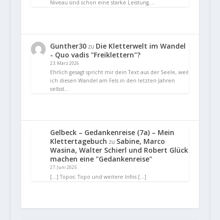
Niveau sind schon eine starke Leistung.…
Gunther30
Die Kletterwelt im Wandel
zu
- Quo vadis "Freiklettern"?
23. März 2026
Ehrlich gesagt spricht mir dein Text aus der Seele, weil
ich diesen Wandel am Fels in den letzten Jahren
selbst…
Gelbeck – Gedankenreise (7a) – Mein
Klettertagebuch
Sabine, Marco
zu
Wasina, Walter Schierl und Robert Glück
machen eine "Gedankenreise"
27. Juni 2025
[…] Topos: Topo und weitere Infos […]