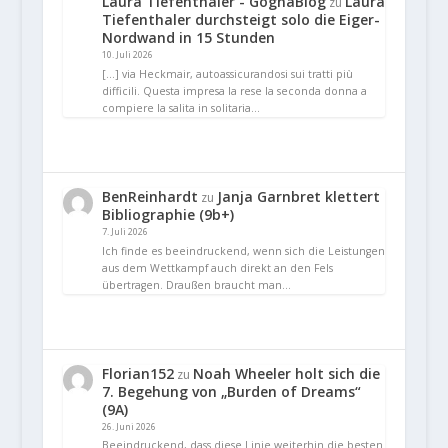
Laura Tiefenthaler - GognaBlog
Laura
zu
Tiefenthaler durchsteigt solo die Eiger-
Nordwand in 15 Stunden
10. Juli 2026
[…] via Heckmair, autoassicurandosi sui tratti più
difficili. Questa impresa la rese la seconda donna a
compiere la salita in solitaria…
BenReinhardt
Janja Garnbret klettert
zu
Bibliographie (9b+)
7. Juli 2026
Ich finde es beeindruckend, wenn sich die Leistungen
aus dem Wettkampf auch direkt an den Fels
übertragen. Draußen braucht man…
Florian152
Noah Wheeler holt sich die
zu
7. Begehung von „Burden of Dreams“
(9A)
26. Juni 2026
Beeindruckend, dass diese Linie weiterhin die besten