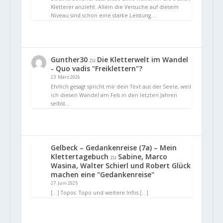
Kletterer anzieht. Allein die Versuche auf diesem
Niveau sind schon eine starke Leistung.…
Gunther30
Die Kletterwelt im Wandel
zu
- Quo vadis "Freiklettern"?
23. März 2026
Ehrlich gesagt spricht mir dein Text aus der Seele, weil
ich diesen Wandel am Fels in den letzten Jahren
selbst…
Gelbeck – Gedankenreise (7a) – Mein
Klettertagebuch
Sabine, Marco
zu
Wasina, Walter Schierl und Robert Glück
machen eine "Gedankenreise"
27. Juni 2025
[…] Topos: Topo und weitere Infos […]