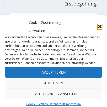
Erstbegehung
ZUSAMMENHÄNGENDE POSTS
Cookie-Zustimmung
verwalten
Wir verwenden Technologien wie Cookies, um Geräteinformationen zu
speichern und/oder darauf zuzugreifen. Wir tun dies, um das
Surferlebnis zu verbessern und um personalisierte Werbung
anzuzeigen. Wenn Sie diesen Technologien zustimmen, können wir
Daten wie das Surfverhalten oder eindeutige IDs auf dieser Website
verarbeiten. Wenn Sie Ihre Zustimmung nicht erteilen oder
zurückziehen, können bestimmte Funktionen beeinträchtigt werden.
AKZEPTIEREN
Alexander Huber meldet "La
ABLEHNEN
Bavarese" (X+/8b+) auf Sardinien
8. März 2022
EINSTELLUNGEN ANSEHEN
Cookie-Richtlinie
Datenschutz
Impressum