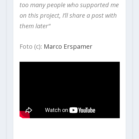
too many people who supported me
on this project, I’ll share a post with
them later“
Foto (c):
Marco Erspamer