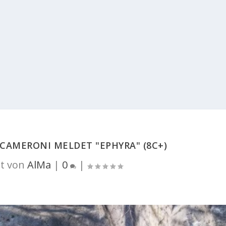
 CAMERONI MELDET "EPHYRA" (8C+)
t von
AlMa
|
0
|