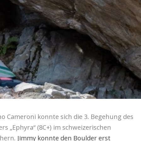
no Cameroni konnte sich die 3. Begehung des
rs „Ephyra“ (8C+) im schweizerischen
chern.
Jimmy konnte den Boulder erst