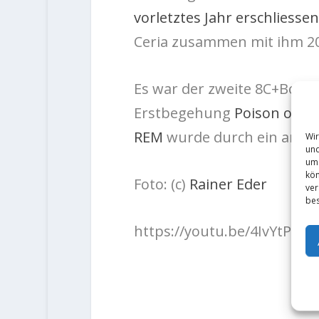
vorletztes Jahr erschliessen
Ceria zusammen mit ihm 20
Es war der zweite 8C+Bould
Erstbegehung
Poison of we
REM
wurde durch ein ander
Wir
und
um 
kön
Foto: (c)
Rainer Eder
ver
bes
https://youtu.be/4IvYtPiH