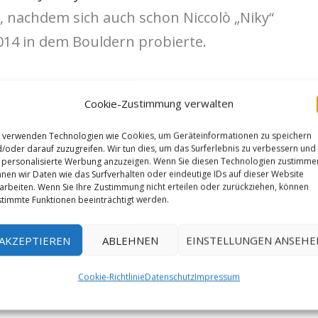
, nachdem sich auch schon Niccolò „Niky“
14 in dem Bouldern probierte.
er des Schweizers, nach seiner
Cookie-Zustimmung verwalten
ll
aus dem 2019. Seine andere Erstbegehung
es Beta stark abgewertet.
 verwenden Technologien wie Cookies, um Geräteinformationen zu speichern
/oder darauf zuzugreifen. Wir tun dies, um das Surferlebnis zu verbessern und
personalisierte Werbung anzuzeigen. Wenn Sie diesen Technologien zustimme
nen wir Daten wie das Surfverhalten oder eindeutige IDs auf dieser Website
arbeiten. Wenn Sie Ihre Zustimmung nicht erteilen oder zurückziehen, können
timmte Funktionen beeinträchtigt werden.
wUM
AKZEPTIEREN
ABLEHNEN
EINSTELLUNGEN ANSEHE
Cookie-Richtlinie
Datenschutz
Impressum