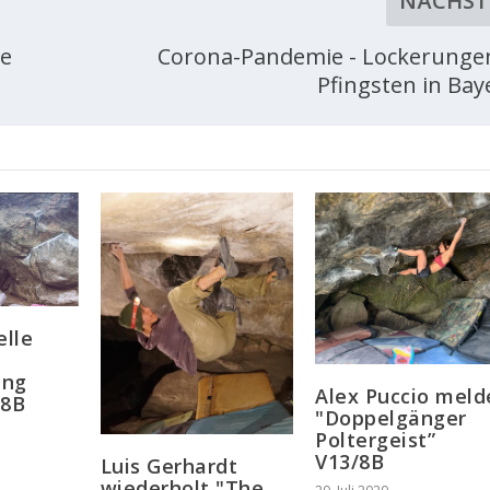
NÄCHST
Le
Corona-Pandemie - Lockerunge
Pfingsten in Bay
elle
ung
Alex Puccio meld
 8B
"Doppelgänger
Poltergeist”
V13/8B
Luis Gerhardt
wiederholt "The