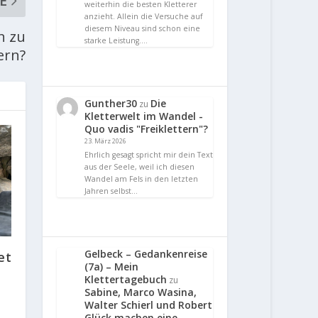
E
weiterhin die besten Kletterer
anzieht. Allein die Versuche auf
diesem Niveau sind schon eine
n zu
starke Leistung.…
ern?
Gunther30
Die
zu
Kletterwelt im Wandel -
Quo vadis "Freiklettern"?
23. März 2026
Ehrlich gesagt spricht mir dein Text
aus der Seele, weil ich diesen
Wandel am Fels in den letzten
Jahren selbst…
Gelbeck – Gedankenreise
et
(7a) – Mein
Klettertagebuch
zu
Sabine, Marco Wasina,
Walter Schierl und Robert
Glück machen eine