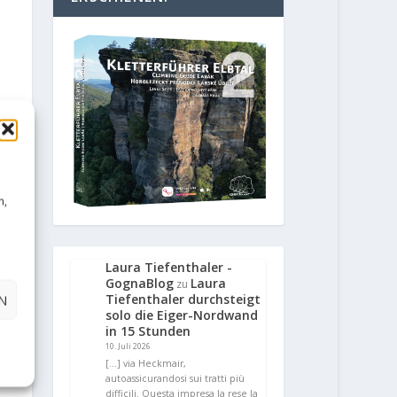
n,
Laura Tiefenthaler -
GognaBlog
Laura
zu
N
Tiefenthaler durchsteigt
solo die Eiger-Nordwand
in 15 Stunden
10. Juli 2026
[…] via Heckmair,
autoassicurandosi sui tratti più
difficili. Questa impresa la rese la