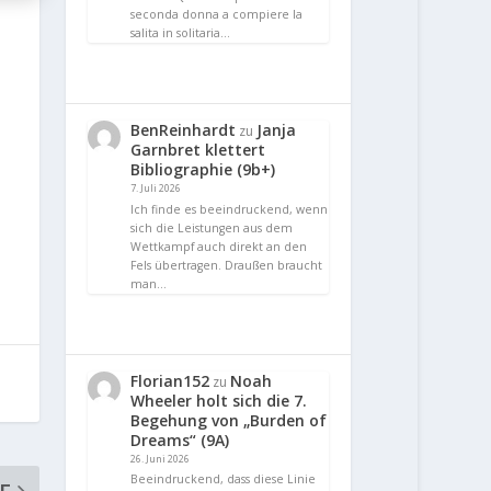
seconda donna a compiere la
salita in solitaria…
BenReinhardt
Janja
zu
Garnbret klettert
Bibliographie (9b+)
7. Juli 2026
Ich finde es beeindruckend, wenn
sich die Leistungen aus dem
Wettkampf auch direkt an den
Fels übertragen. Draußen braucht
man…
Florian152
Noah
zu
Wheeler holt sich die 7.
Begehung von „Burden of
Dreams“ (9A)
26. Juni 2026
Beeindruckend, dass diese Linie