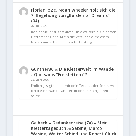
Florian152
Noah Wheeler holt sich die
zu
7. Begehung von „Burden of Dreams“
(9A)
26. Juni 2026
Beeindruckend, dass diese Linie weiterhin die besten
Kletterer anzieht. Allein die Versuche auf diesem
Niveau sind schon eine starke Leistung.…
Gunther30
Die Kletterwelt im Wandel
zu
- Quo vadis "Freiklettern"?
23. März 2026
Ehrlich gesagt spricht mir dein Text aus der Seele, weil
ich diesen Wandel am Fels in den letzten Jahren
selbst…
Gelbeck – Gedankenreise (7a) – Mein
Klettertagebuch
Sabine, Marco
zu
Wasina, Walter Schierl und Robert Glück