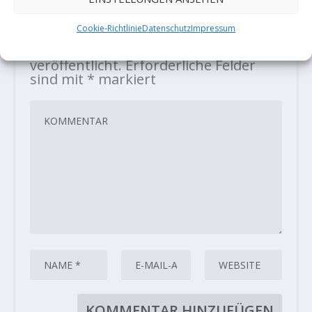
HINTERLASSE EINE ANTWORT
Cookie-Richtlinie
Datenschutz
Impressum
Deine E-Mail-Adresse wird nicht
veröffentlicht.
Erforderliche Felder
sind mit
*
markiert