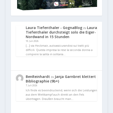
Laura Tiefenthaler - GognaBlog
Laura
zu
Tiefenthaler durchsteigt solo die Eiger-
Nordwand in 15 Stunden
10. Juli 2026
[…] via Heckmair, autoassicurandosi sui tratti più
difficili. Questa impresa la rese la seconda donna a
compiere la salita in solitaria…
BenReinhardt
Janja Garnbret klettert
zu
Bibliographie (9b+)
7. Juli 2026
Ich finde es beeindruckend, wenn sich die Leistungen
aus dem Wettkampf auch direkt an den Fels
übertragen. Draußen braucht man…