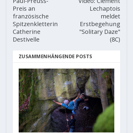
Paul-Preuss-
Video: Clément
Preis an
Lechaptois
französische
meldet
Spitzenkletterin
Erstbegehung
Catherine
"Solitary Daze"
Destivelle
(8C)
ZUSAMMENHÄNGENDE POSTS