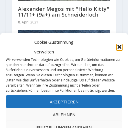
Alexander Megos mit "Hello Kitty"
11/11+ (9a+) am Schneiderloch
8. April 2021
Cookie-Zustimmung
verwalten
Wir verwenden Technologien wie Cookies, um Geräteinformationen zu
speichern und/oder darauf zuzugreifen. Wir tun dies, um das
Surferlebnis zu verbessern und um personalisierte Werbung
anzuzeigen. Wenn Sie diesen Technologien zustimmen, können wir
Daten wie das Surfverhalten oder eindeutige IDs auf dieser Website
verarbeiten. Wenn Sie Ihre Zustimmung nicht erteilen oder
zurückziehen, können bestimmte Funktionen beeinträchtigt werden.
Erwan Legrand meldet
Erstbegehung von „Le Bombé
AKZEPTIEREN
Bleu“ (9a+/b)
10. März 2026
ABLEHNEN
EINSTELLUNGEN ANSEHEN