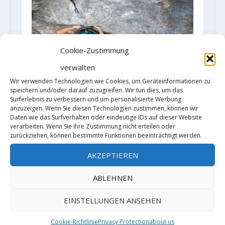
Cookie-Zustimmung
verwalten
Wir verwenden Technologien wie Cookies, um Geräteinformationen zu
speichern und/oder darauf zuzugreifen. Wir tun dies, um das
Surferlebnis zu verbessern und um personalisierte Werbung
anzuzeigen. Wenn Sie diesen Technologien zustimmen, können wir
Neues aus dem Altmühltal: Jonas
Daten wie das Surfverhalten oder eindeutige IDs auf dieser Website
Häring erschließt "Skin-Effekt"
verarbeiten. Wenn Sie Ihre Zustimmung nicht erteilen oder
(10+/11-)
zurückziehen, können bestimmte Funktionen beeinträchtigt werden.
9. November 2018
AKZEPTIEREN
ABLEHNEN
HINTERLASSE EINE ANTWORT
EINSTELLUNGEN ANSEHEN
Deine E-Mail-Adresse wird nicht
Cookie-Richtlinie
Privacy Protection
about us
veröffentlicht.
Erforderliche Felder