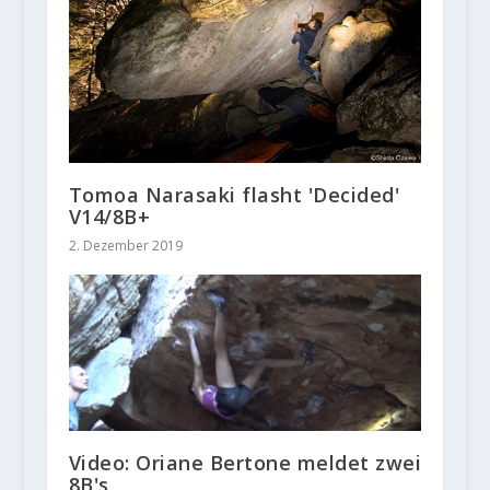
Tomoa Narasaki flasht 'Decided'
V14/8B+
2. Dezember 2019
Video: Oriane Bertone meldet zwei
8B's