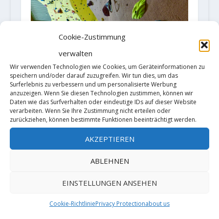
Cookie-Zustimmung
verwalten
Wir verwenden Technologien wie Cookies, um Geräteinformationen zu
speichern und/oder darauf zuzugreifen. Wir tun dies, um das
Kletterhallenunfallstatistik 2019
Surferlebnis zu verbessern und um personalisierte Werbung
des Deutschen Alpenverein (DAV)
anzuzeigen. Wenn Sie diesen Technologien zustimmen, können wir
und KLEVER
Daten wie das Surfverhalten oder eindeutige IDs auf dieser Website
Kletterhallenverbandes
verarbeiten. Wenn Sie Ihre Zustimmung nicht erteilen oder
zurückziehen, können bestimmte Funktionen beeinträchtigt werden.
13. November 2020
AKZEPTIEREN
ABLEHNEN
HINTERLASSE EINE ANTWORT
EINSTELLUNGEN ANSEHEN
Deine E-Mail-Adresse wird nicht
veröffentlicht.
Erforderliche Felder
sind mit
*
markiert
Cookie-Richtlinie
Privacy Protection
about us