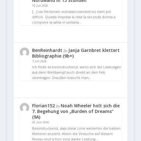
Nordwand in 15 Stunden
10. Juli 2026
[…] via Heckmair, autoassicurandosi sui tratti più
difficili. Questa impresa la rese la seconda donna a
compiere la salita in solitaria…
BenReinhardt
Janja Garnbret klettert
zu
Bibliographie (9b+)
7. Juli 2026
Ich finde es beeindruckend, wenn sich die Leistungen
aus dem Wettkampf auch direkt an den Fels
übertragen. Draußen braucht man…
Florian152
Noah Wheeler holt sich die
zu
7. Begehung von „Burden of Dreams“
(9A)
26. Juni 2026
Beeindruckend, dass diese Linie weiterhin die besten
Kletterer anzieht. Allein die Versuche auf diesem
Niveau sind schon eine starke Leistung.…