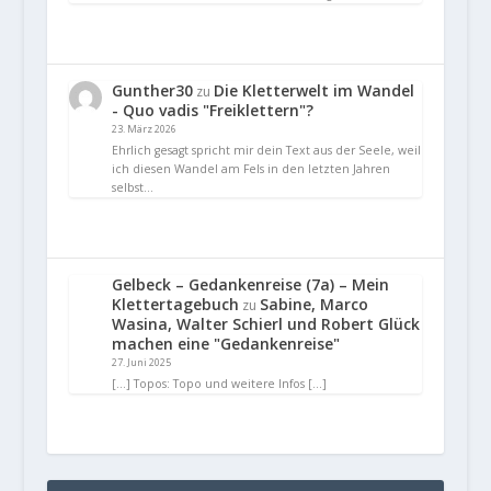
Gunther30
Die Kletterwelt im Wandel
zu
- Quo vadis "Freiklettern"?
23. März 2026
Ehrlich gesagt spricht mir dein Text aus der Seele, weil
ich diesen Wandel am Fels in den letzten Jahren
selbst…
Gelbeck – Gedankenreise (7a) – Mein
Klettertagebuch
Sabine, Marco
zu
Wasina, Walter Schierl und Robert Glück
machen eine "Gedankenreise"
27. Juni 2025
[…] Topos: Topo und weitere Infos […]