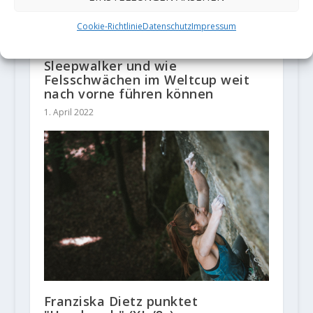
Cookie-Richtlinie
Datenschutz
Impressum
Video: Kletterweltmeister Jakob
Schubert über Sturheit am Boulder
Sleepwalker und wie
Felsschwächen im Weltcup weit
nach vorne führen können
1. April 2022
Franziska Dietz punktet