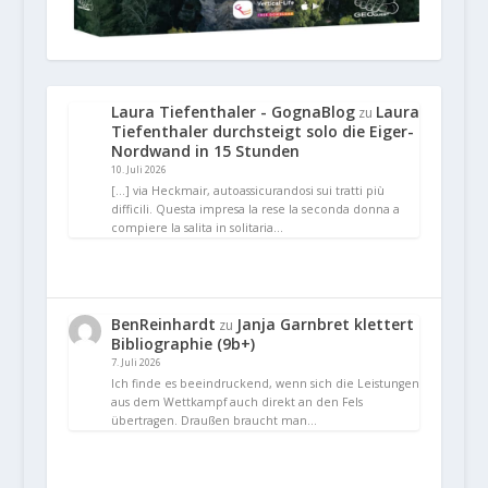
Laura Tiefenthaler - GognaBlog
Laura
zu
Tiefenthaler durchsteigt solo die Eiger-
Nordwand in 15 Stunden
10. Juli 2026
[…] via Heckmair, autoassicurandosi sui tratti più
difficili. Questa impresa la rese la seconda donna a
compiere la salita in solitaria…
BenReinhardt
Janja Garnbret klettert
zu
Bibliographie (9b+)
7. Juli 2026
Ich finde es beeindruckend, wenn sich die Leistungen
aus dem Wettkampf auch direkt an den Fels
übertragen. Draußen braucht man…