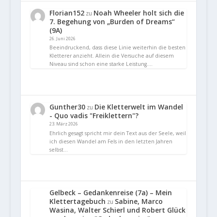
Florian152
Noah Wheeler holt sich die
zu
7. Begehung von „Burden of Dreams“
(9A)
26. Juni 2026
Beeindruckend, dass diese Linie weiterhin die besten
Kletterer anzieht. Allein die Versuche auf diesem
Niveau sind schon eine starke Leistung.…
Gunther30
Die Kletterwelt im Wandel
zu
- Quo vadis "Freiklettern"?
23. März 2026
Ehrlich gesagt spricht mir dein Text aus der Seele, weil
ich diesen Wandel am Fels in den letzten Jahren
selbst…
Gelbeck – Gedankenreise (7a) – Mein
Klettertagebuch
Sabine, Marco
zu
Wasina, Walter Schierl und Robert Glück