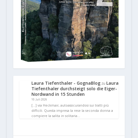
Laura Tiefenthaler - GognaBlog
Laura
zu
Tiefenthaler durchsteigt solo die Eiger-
Nordwand in 15 Stunden
10. Juli 2026
[…] via Heckmair, autoassicurandosi sui tratti più
difficili. Questa impresa la rese la seconda donna a
compiere la salita in solitaria…