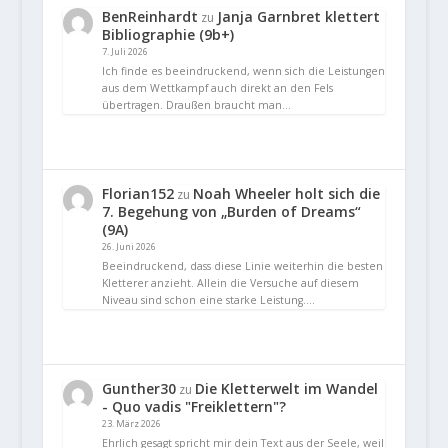
BenReinhardt
Janja Garnbret klettert
zu
Bibliographie (9b+)
7. Juli 2026
Ich finde es beeindruckend, wenn sich die Leistungen
aus dem Wettkampf auch direkt an den Fels
übertragen. Draußen braucht man…
Florian152
Noah Wheeler holt sich die
zu
7. Begehung von „Burden of Dreams“
(9A)
26. Juni 2026
Beeindruckend, dass diese Linie weiterhin die besten
Kletterer anzieht. Allein die Versuche auf diesem
Niveau sind schon eine starke Leistung.…
Gunther30
Die Kletterwelt im Wandel
zu
- Quo vadis "Freiklettern"?
23. März 2026
Ehrlich gesagt spricht mir dein Text aus der Seele, weil