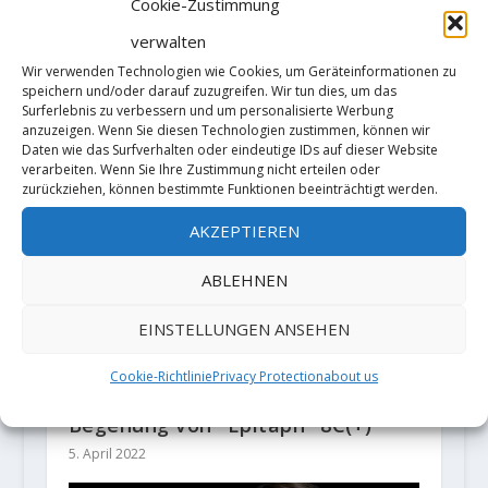
Cookie-Zustimmung
verwalten
Nacho Sánchez meldet die erste
Wir verwenden Technologien wie Cookies, um Geräteinformationen zu
Begehung von "Demogordo"
speichern und/oder darauf zuzugreifen. Wir tun dies, um das
(8B+/C) in La Collada de Quirós
Surferlebnis zu verbessern und um personalisierte Werbung
anzuzeigen. Wenn Sie diesen Technologien zustimmen, können wir
11. Dezember 2018
Daten wie das Surfverhalten oder eindeutige IDs auf dieser Website
verarbeiten. Wenn Sie Ihre Zustimmung nicht erteilen oder
zurückziehen, können bestimmte Funktionen beeinträchtigt werden.
AKZEPTIEREN
ABLEHNEN
EINSTELLUNGEN ANSEHEN
Cookie-Richtlinie
Privacy Protection
about us
Toru Nakajima holt sich die dritte
Begehung von "Epitaph" 8C(+)
5. April 2022