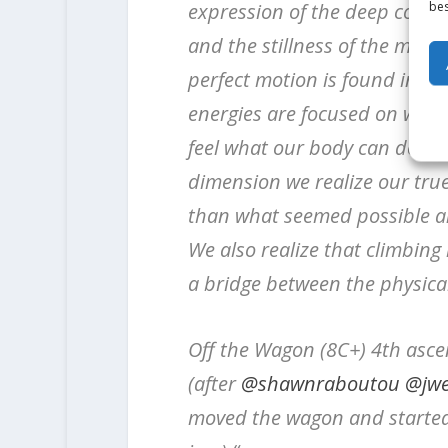
bes
expression of the deep conne
and the stillness of the momen
perfect motion is found in t
energies are focused on what
feel what our body can do and
dimension we realize our true
than what seemed possible an
We also realize that climbing 
a bridge between the physica
Off the Wagon (8C+) 4th asce
(after
@shawnraboutou
@jwe
moved the wagon and started 