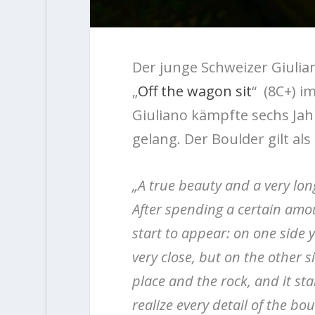
Der junge Schweizer Giulia
„
Off the wagon sit
“ (8C+) i
Giuliano kämpfte sechs Jah
gelang. Der Boulder gilt al
„A true beauty and a very lon
After spending a certain amo
start to appear: on one side y
very close, but on the other s
place and the rock, and it star
realize every detail of the bo