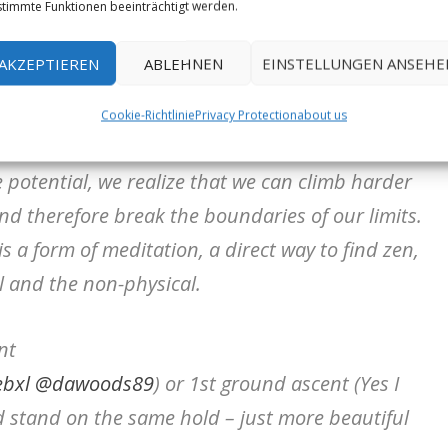
timmte Funktionen beeinträchtigt werden.
ction between us and nature, between our soul
t. It’s very similar to Yoga, that’s why the
AKZEPTIEREN
ABLEHNEN
EINSTELLUNGEN ANSEHE
he present moment. Only here, when all our
 we are doing, we can climb our best, we can
Cookie-Richtlinie
Privacy Protection
about us
 what move works for it. In this timeless
 potential, we realize that we can climb harder
d therefore break the boundaries of our limits.
is a form of meditation, a direct way to find zen,
l and the non-physical.
nt
bxl
@dawoods89
) or 1st ground ascent (Yes I
stand on the same hold – just more beautiful