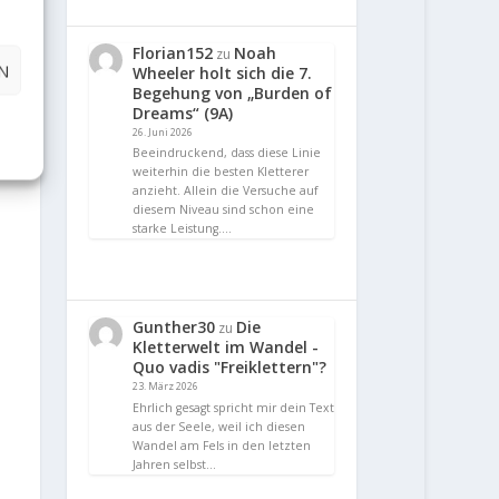
Florian152
Noah
zu
N
Wheeler holt sich die 7.
Begehung von „Burden of
Dreams“ (9A)
26. Juni 2026
Beeindruckend, dass diese Linie
weiterhin die besten Kletterer
anzieht. Allein die Versuche auf
diesem Niveau sind schon eine
starke Leistung.…
Gunther30
Die
zu
Kletterwelt im Wandel -
Quo vadis "Freiklettern"?
23. März 2026
Ehrlich gesagt spricht mir dein Text
aus der Seele, weil ich diesen
Wandel am Fels in den letzten
Jahren selbst…