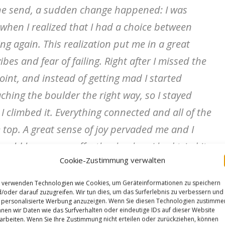
 the send, a sudden change happened: I was
when I realized that I had a choice between
ng again. This realization put me in a great
vibes and fear of failing. Right after I missed the
oint, and instead of getting mad I started
ching the boulder the right way, so I stayed
I climbed it. Everything connected and all of the
top. A great sense of joy pervaded me and I
uld happen so effortlessly when I had tried it
Cookie-Zustimmung verwalten
 verwenden Technologien wie Cookies, um Geräteinformationen zu speichern
/oder darauf zuzugreifen. Wir tun dies, um das Surferlebnis zu verbessern und
climbing can be much more than getting to the
personalisierte Werbung anzuzeigen. Wenn Sie diesen Technologien zustimme
nen wir Daten wie das Surfverhalten oder eindeutige IDs auf dieser Website
ocess with the goal of sending. Climbing is an
arbeiten. Wenn Sie Ihre Zustimmung nicht erteilen oder zurückziehen, können