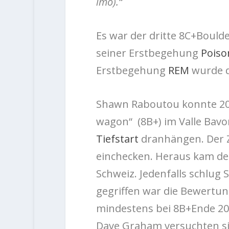
imo).“
Es war der dritte 8C+Boulde
seiner Erstbegehung
Poiso
Erstbegehung
REM
wurde d
Shawn Raboutou konnte 201
wagon“ (8B+) im Valle Bav
Tiefstart
dranhängen. Der Z
einchecken. Heraus kam der
Schweiz. Jedenfalls schlug
gegriffen war die Bewertun
mindestens bei 8B+Ende 20
Dave Graham versuchten si