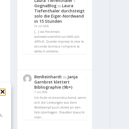
Laura Tiefenthaler -
GognaBlog
Laura
zu
Tiefenthaler durchsteigt
solo die Eiger-Nordwand
in 15 Stunden
10. Juli 2026
[…] via Heckmair,
autoassicurandosi sui tratti più
difficili. Questa impresa la rese la
seconda donna a compiere la
salita in solitaria…
BenReinhardt
Janja
zu
Garnbret klettert
Bibliographie (9b+)
7. Juli 2026
Ich finde es beeindruckend, wenn
sich die Leistungen aus dem
Wettkampf auch direkt an den
Fels übertragen. Draußen braucht
n,
man…