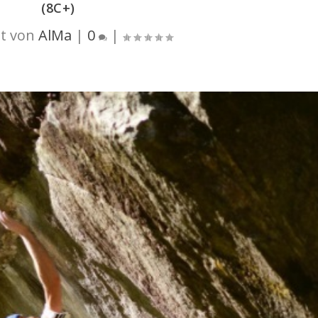
(8C+)
t von
AlMa
|
0
|