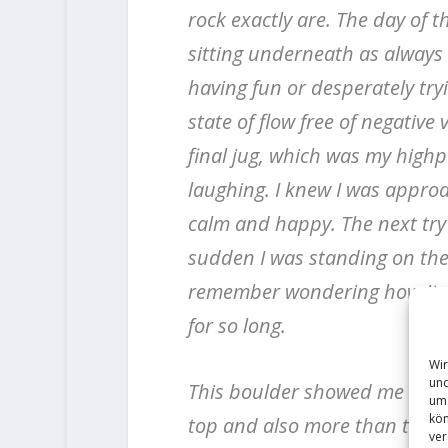
rock exactly are. The day of
sitting underneath as always 
having fun or desperately tryi
state of flow free of negative 
final jug, which was my highp
laughing. I knew I was approa
calm and happy. The next try 
sudden I was standing on the 
remember wondering how it co
for so long.
Wir
und
This boulder showed me that 
um 
kön
top and also more than the pr
ver