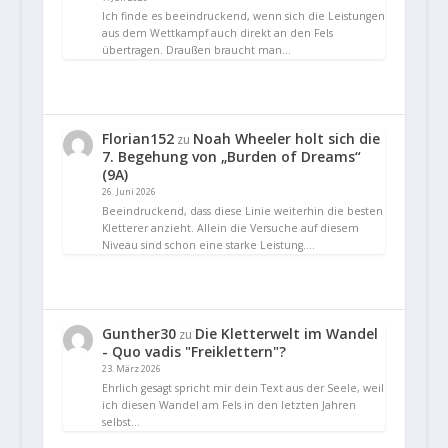
Ich finde es beeindruckend, wenn sich die Leistungen
aus dem Wettkampf auch direkt an den Fels
übertragen. Draußen braucht man…
Florian152
Noah Wheeler holt sich die
zu
7. Begehung von „Burden of Dreams“
(9A)
26. Juni 2026
Beeindruckend, dass diese Linie weiterhin die besten
Kletterer anzieht. Allein die Versuche auf diesem
Niveau sind schon eine starke Leistung.…
Gunther30
Die Kletterwelt im Wandel
zu
- Quo vadis "Freiklettern"?
23. März 2026
Ehrlich gesagt spricht mir dein Text aus der Seele, weil
ich diesen Wandel am Fels in den letzten Jahren
selbst…