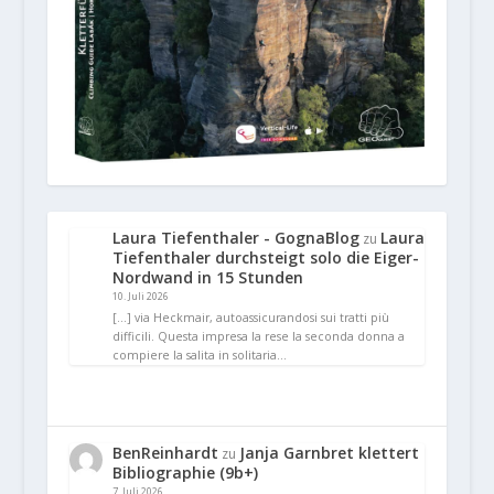
Laura Tiefenthaler - GognaBlog
Laura
zu
Tiefenthaler durchsteigt solo die Eiger-
Nordwand in 15 Stunden
10. Juli 2026
[…] via Heckmair, autoassicurandosi sui tratti più
difficili. Questa impresa la rese la seconda donna a
compiere la salita in solitaria…
BenReinhardt
Janja Garnbret klettert
zu
Bibliographie (9b+)
7. Juli 2026