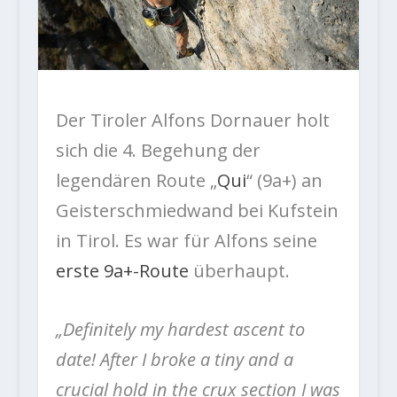
Der Tiroler Alfons Dornauer holt
sich die 4. Begehung der
legendären Route „
Qui
“ (9a+) an
Geisterschmiedwand bei Kufstein
in Tirol. Es war für Alfons seine
erste 9a+-Route
überhaupt.
„Definitely my hardest ascent to
date! After I broke a tiny and a
crucial hold in the crux section I was