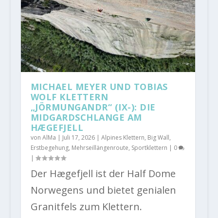
MICHAEL MEYER UND TOBIAS
WOLF KLETTERN
„JÖRMUNGANDR“ (IX-): DIE
MIDGARDSCHLANGE AM
HÆGEFJELL
von
AlMa
|
Juli 17, 2026
|
Alpines Klettern
,
Big Wall
,
Erstbegehung
,
Mehrseillängenroute
,
Sportklettern
|
0
|
Der Hægefjell ist der Half Dome
Norwegens und bietet genialen
Granitfels zum Klettern.