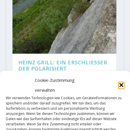
HEINZ GRILL: EIN ERSCHLIESSER
DER POLARISIERT
von
AlMa
|
Jan. 27, 2020
|
Allgemein
,
Alpines Klettern
,
Cookie-Zustimmung
Mehrseillängenroute
|
12
|
Heinz Grill hat Nerven aus Stahl.
verwalten
Wir verwenden Technologien wie Cookies, um Geräteinformationen zu
Als junger Kletterer strapazierte
speichern und/oder darauf zuzugreifen. Wir tun dies, um das
Surferlebnis zu verbessern und um personalisierte Werbung
er sie bei Free-Solo-Touren, die
anzuzeigen. Wenn Sie diesen Technologien zustimmen, können wir
Daten wie das Surfverhalten oder eindeutige IDs auf dieser Website
manche Wieder-holer noch heute
verarbeiten. Wenn Sie Ihre Zustimmung nicht erteilen oder
zurückziehen, können bestimmte Funktionen beeinträchtigt werden.