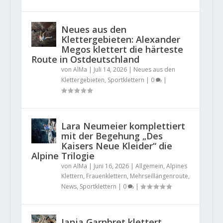
Neues aus den
Klettergebieten: Alexander
Megos klettert die härteste
Route in Ostdeutschland
von
AlMa
|
Juli 14, 2026
|
Neues aus den
Klettergebieten
,
Sportklettern
|
0
|
Lara Neumeier komplettiert
mit der Begehung „Des
Kaisers Neue Kleider“ die
Alpine Trilogie
von
AlMa
|
Juni 16, 2026
|
Allgemein
,
Alpines
Klettern
,
Frauenklettern
,
Mehrseillängenroute
,
News
,
Sportklettern
|
0
|
Janja Garnbret klettert