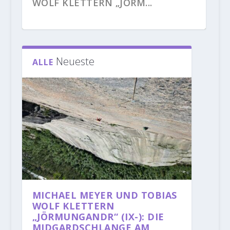
WOLF KLETTERN „JÖRM...
Neueste
ALLE
NEUES AUS DEN
LARA NEUMEIER KOMPLETTIERT
JANJA GARNBRET KLETTERT
ALEXANDER HUBER KLETTERT
MICHAELA KIERSCH KLETTERT
KLETTERGEBIETEN: ALEXANDER
MIT DER BEGEHUNG „...
BIBLIOGRAPHIE (9B+)
„FEUERSALAMANDER...
„DOLBY SURROUND...
MEGOS KLE...
MICHAEL MEYER UND TOBIAS
WOLF KLETTERN
„JÖRMUNGANDR“ (IX-): DIE
MIDGARDSCHLANGE AM