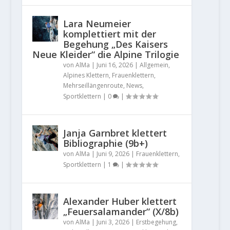
Lara Neumeier
komplettiert mit der
Begehung „Des Kaisers
Neue Kleider“ die Alpine Trilogie
von
AlMa
|
Juni 16, 2026
|
Allgemein
,
Alpines Klettern
,
Frauenklettern
,
Mehrseillängenroute
,
News
,
Sportklettern
|
0
|
Janja Garnbret klettert
Bibliographie (9b+)
von
AlMa
|
Juni 9, 2026
|
Frauenklettern
,
Sportklettern
|
1
|
Alexander Huber klettert
„Feuersalamander“ (X/8b)
von
AlMa
|
Juni 3, 2026
|
Erstbegehung
,