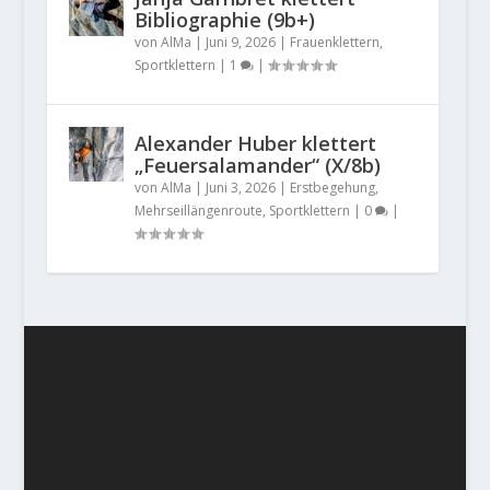
Bibliographie (9b+)
von
AlMa
|
Juni 9, 2026
|
Frauenklettern
,
Sportklettern
|
1
|
Alexander Huber klettert
„Feuersalamander“ (X/8b)
von
AlMa
|
Juni 3, 2026
|
Erstbegehung
,
Mehrseillängenroute
,
Sportklettern
|
0
|