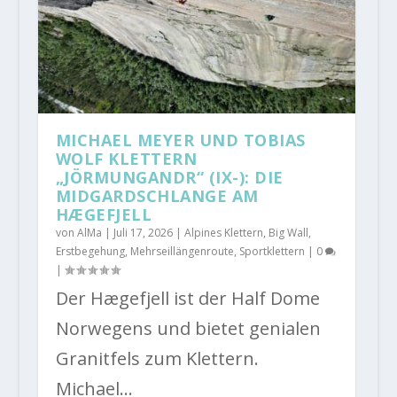
MICHAEL MEYER UND TOBIAS
WOLF KLETTERN
„JÖRMUNGANDR“ (IX-): DIE
MIDGARDSCHLANGE AM
HÆGEFJELL
von
AlMa
|
Juli 17, 2026
|
Alpines Klettern
,
Big Wall
,
Erstbegehung
,
Mehrseillängenroute
,
Sportklettern
|
0
|
Der Hægefjell ist der Half Dome
Norwegens und bietet genialen
Granitfels zum Klettern.
Michael...