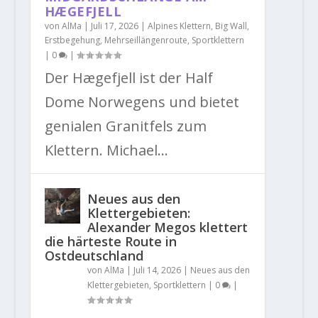
HÆGEFJELL
von
AlMa
|
Juli 17, 2026
|
Alpines Klettern
,
Big Wall
,
Erstbegehung
,
Mehrseillängenroute
,
Sportklettern
|
0
|
Der Hægefjell ist der Half
Dome Norwegens und bietet
genialen Granitfels zum
Klettern. Michael...
Neues aus den
Klettergebieten:
Alexander Megos klettert
die härteste Route in
Ostdeutschland
von
AlMa
|
Juli 14, 2026
|
Neues aus den
Klettergebieten
,
Sportklettern
|
0
|