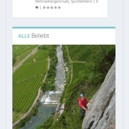
Mehrseillängenroute
,
Sportklettern
|
0
|
Beliebt
ALLE