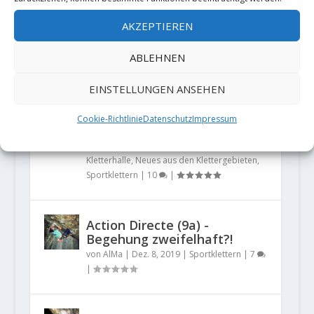
wegen ihrer Kühnheit aus der
AKZEPTIEREN
Fassung bringen. Mit nunmehr
59 Ja...
ABLEHNEN
EINSTELLUNGEN ANSEHEN
Die Kletterwelt im Wandel -
Quo vadis "Freiklettern"?
Cookie-Richtlinie
Datenschutz
Impressum
von
AlMa
|
Dez. 28, 2020
|
Allgemein
,
Indoor-Klettern
,
Klettergeschichte
,
Kletterhalle
,
Neues aus den Klettergebieten
,
Sportklettern
|
10
|
Action Directe (9a) -
Begehung zweifelhaft?!
von
AlMa
|
Dez. 8, 2019
|
Sportklettern
|
7
|